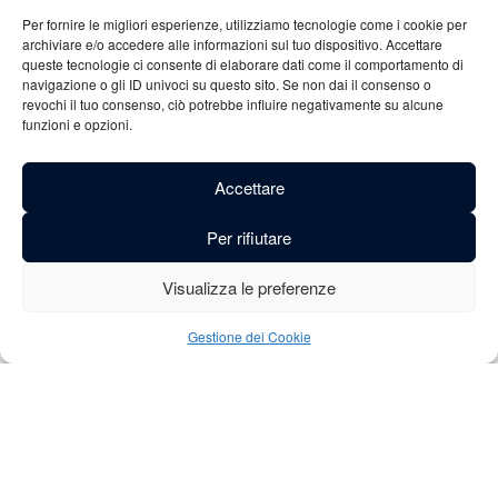
Per fornire le migliori esperienze, utilizziamo tecnologie come i cookie per
archiviare e/o accedere alle informazioni sul tuo dispositivo. Accettare
queste tecnologie ci consente di elaborare dati come il comportamento di
navigazione o gli ID univoci su questo sito. Se non dai il consenso o
revochi il tuo consenso, ciò potrebbe influire negativamente su alcune
funzioni e opzioni.
Definizione
Vicaris Tripel è una birra dolce e accessibile con una nota
Accettare
fruttata, consigliata sia agli esperti che ai principianti. Il
sapore delicatamente amaro e il gusto leggermente maltato
Per rifiutare
conferiscono a questa birra un retrogusto delizioso. Grazie
Visualizza le preferenze
all’elevata fermentazione e alla maturazione al fresco, questa
birra produce una piacevole sensazione in bocca.
Gestione dei Cookie
Il metodo di fabbricazione autentico del Borrificio Dilewyns
conferisce a questa birra bionda dorata un cappello di
schiuma soda e cremosa.
Tutte le birre Vicaris sono non filtrate, non pastorizzate e