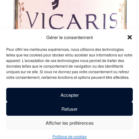
Gérer le consentement
Pour offrir les meilleures expériences, nous utilisons des technologies
telles que les cookies pour stocker et/ou accéder aux informations sur votre
appareil. L'acceptation de ces technologies nous permet de traiter des
données telles que le comportement de navigation ou des identifiants
uniques sur ce site. Si vous ne donnez pas votre consentement ou retirez
votre consentement, certaines fonctions et options peuvent être affectées.
Accepter
Refuser
Description
Afficher les préférences
Vicaris ROSSO°
est une savoureuse bière aux fruits sans
alcool à base de jus de cerises fraîches.
Politique de cookies