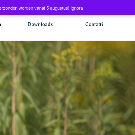
shop
NL
FR
EN
IT
0 elementi
€0.00
s verzonden worden vanaf 5 augustus!
Ignora
a
Downloads
Contatti