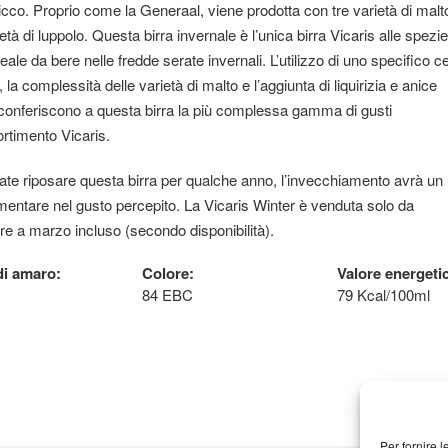
cco. Proprio come la Generaal, viene prodotta con tre varietà di malt
età di luppolo. Questa birra invernale è l’unica birra Vicaris alle spezi
deale da bere nelle fredde serate invernali. L’utilizzo di uno specifico 
o, la complessità delle varietà di malto e l’aggiunta di liquirizia e anice
 conferiscono a questa birra la più complessa gamma di gusti
ortimento Vicaris.
ate riposare questa birra per qualche anno, l’invecchiamento avrà un 
ntare nel gusto percepito. La Vicaris Winter è venduta solo da
 a marzo incluso (secondo disponibilità).
i amaro:
Colore:
Valore energeti
84 EBC
79 Kcal/100ml
Per fornire 