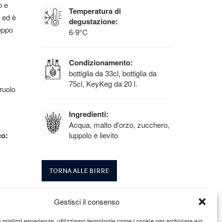
o e
Temperatura di
e ed è
degustazione:
ceppo
6-9°C
Condizionamento:
bottiglia da 33cl, bottiglia da
75cl, KeyKeg da 20 l.
ruolo
Ingredienti:
Acqua, malto d'orzo, zucchero,
co:
luppolo e lievito
TORNA ALLE BIRRE
Gestisci il consenso
le migliori esperienze, utilizziamo tecnologie come i cookie per archiviare e/o