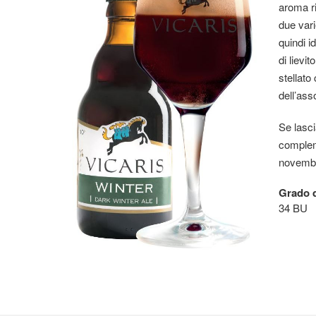
aroma ri
due vari
quindi i
di lievit
stellato
dell’ass
Se lasci
compleme
novembre
Grado d
34 BU