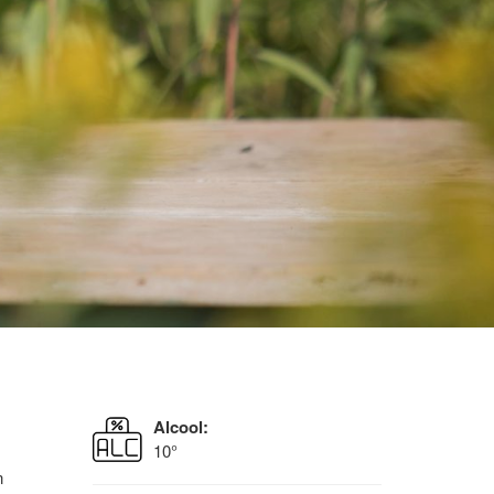
Alcool:
10°
n