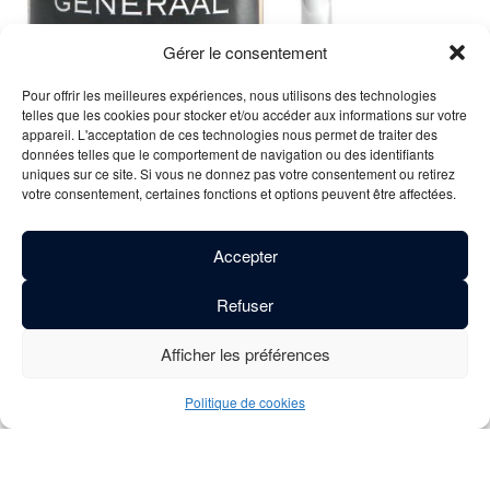
Gérer le consentement
Pour offrir les meilleures expériences, nous utilisons des technologies
telles que les cookies pour stocker et/ou accéder aux informations sur votre
appareil. L'acceptation de ces technologies nous permet de traiter des
données telles que le comportement de navigation ou des identifiants
uniques sur ce site. Si vous ne donnez pas votre consentement ou retirez
Description
votre consentement, certaines fonctions et options peuvent être affectées.
La Vicaris Generaal est une bière brune foncée de
Accepter
fermentation haute, couronnée d’une belle mousse jaune
pâle. Cette version brune de la Vicaris Tripel doit sa couleur
Refuser
chaleureuse unique, mais aussi son goût de caractère et son
arôme riche, à l’utilisation de malts spécifiques
Afficher les préférences
supplémentaires. Une variété de houblon spécialement
choisie crée un parfait équilibre d’amertume avec le malt
Politique de cookies
torréfié. Cette bière de dégustation dont le goût évolue
s’adresse aux amateurs de bières brunes robustes. La
Vicaris Generaal peut être conservée plusieurs mois voire