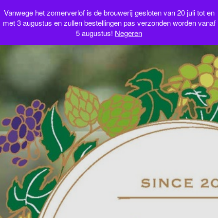
Webshop
Vanwege het zomerverlof is de brouwerij gesloten van 20 juli tot en
met 3 augustus en zullen bestellingen pas verzonden worden vanaf
5 augustus!
Negeren
NL
FR
EN
IT
0 artikelen
€0.00