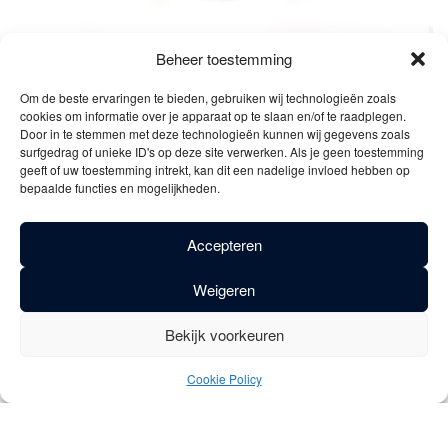
Beheer toestemming
Om de beste ervaringen te bieden, gebruiken wij technologieën zoals
Omschrijving
cookies om informatie over je apparaat op te slaan en/of te raadplegen.
Door in te stemmen met deze technologieën kunnen wij gegevens zoals
Algemene beschrijving:
surfgedrag of unieke ID's op deze site verwerken. Als je geen toestemming
geeft of uw toestemming intrekt, kan dit een nadelige invloed hebben op
bepaalde functies en mogelijkheden.
Lustrum is een feestbier gebrouwen ter gelegenheid van het
20 jarig bestaan van de Vicaris. De Lustrum brut is een
Accepteren
mousserend bier van 10% alcohol met een prestigieus
karakter.
Weigeren
Smaakbeschrijving:
Bekijk voorkeuren
Dankzij de gecombineerde gisting van het druivensap en het
Cookie Policy
bier, krijgt de Lustrum brut een uniek karakter. De
verschillende druivensoorten zorgen voor een complexe
smaak met fruitige en lichtzure toetsen, en een droge