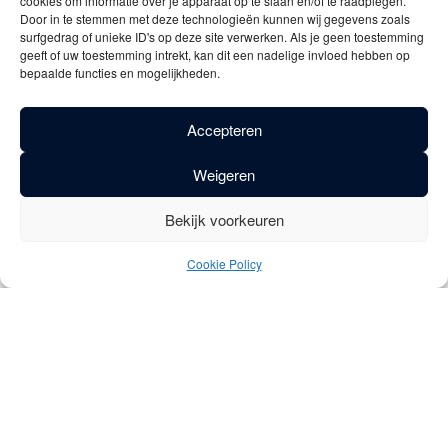
cookies om informatie over je apparaat op te slaan en/of te raadplegen.
Door in te stemmen met deze technologieën kunnen wij gegevens zoals
surfgedrag of unieke ID's op deze site verwerken. Als je geen toestemming
geeft of uw toestemming intrekt, kan dit een nadelige invloed hebben op
Assortiment Vicaris bruin 12 x 33cl
bepaalde functies en mogelijkheden.
26.25
€
Accepteren
Weigeren
Toevoegen aan winkelwagen
Bekijk voorkeuren
MEER INFO
Cookie Policy