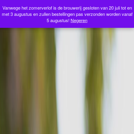
Webshop
Vanwege het zomerverlof is de brouwerij gesloten van 20 juli tot en
Vanwege het zomerverlof is de brouwerij gesloten van 20 juli tot en
met 3 augustus en zullen bestellingen pas verzonden worden vanaf
met 3 augustus en zullen bestellingen pas verzonden worden vanaf
5 augustus!
5 augustus!
Negeren
Negeren
NL
FR
EN
IT
0 artikelen
€0.00