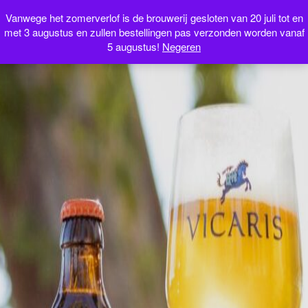
Webshop
Vanwege het zomerverlof is de brouwerij gesloten van 20 juli tot en
met 3 augustus en zullen bestellingen pas verzonden worden vanaf
5 augustus!
Negeren
NL
FR
EN
IT
0 artikelen
€0.00