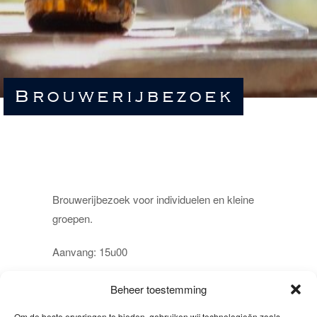
Brouwerijbezoek
Brouwerijbezoek voor individuelen en kleine
groepen.
Aanvang: 15u00
Inschrijven via de
reservatiepagina
.
Beheer toestemming
Om de beste ervaringen te bieden, gebruiken wij technologieën zoals