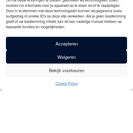
*Indien het bezoek bestaat uit minder dan 10
cookies om informatie over je apparaat op te slaan en/of te raadplegen.
personen behoudt Brouwerij Dilewyns zich
Door in te stemmen met deze technologieën kunnen wij gegevens zoals
surfgedrag of unieke ID's op deze site verwerken. Als je geen toestemming
het recht om het bezoek te annuleren en de
geeft of uw toestemming intrekt, kan dit een nadelige invloed hebben op
ingeschrevenen te verplaatsen naar een
bepaalde functies en mogelijkheden.
nieuw passend moment. De geldigheid van
eventuele vouchers komen hierdoor niet in het
Accepteren
gedrang.
Weigeren
Bekijk voorkeuren
Vicaris - Brouwerij
Cookie Policy
Dilewyns
Openingsuren biershop
Woensdag 9u – 17u30
Zaterdag 9u – 12u