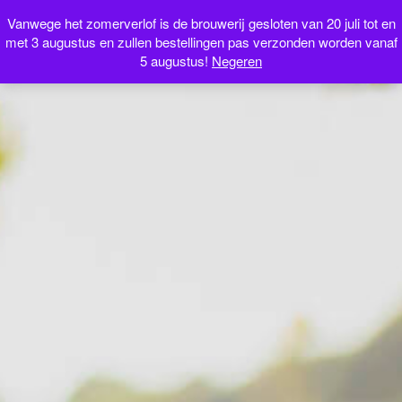
Webshop
Vanwege het zomerverlof is de brouwerij gesloten van 20 juli tot en
met 3 augustus en zullen bestellingen pas verzonden worden vanaf
5 augustus!
Negeren
NL
FR
EN
IT
0 artikelen
€0.00