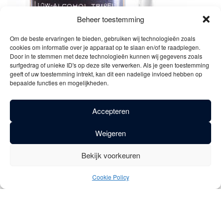
Beheer toestemming
Om de beste ervaringen te bieden, gebruiken wij technologieën zoals
cookies om informatie over je apparaat op te slaan en/of te raadplegen.
Door in te stemmen met deze technologieën kunnen wij gegevens zoals
surfgedrag of unieke ID's op deze site verwerken. Als je geen toestemming
geeft of uw toestemming intrekt, kan dit een nadelige invloed hebben op
bepaalde functies en mogelijkheden.
Omschrijving
Accepteren
Vicaris Quinto is de minder zware variant van de Vicaris
e
Tripel. Gebrouwen met dezelfde ingrediënten, is het 5
bier in
Weigeren
rij van Vicaris minstens even smaakvol.
Bekijk voorkeuren
Met een lichtblonde kleur, een fijne hopbitterheid en slechts
5% alcohol is dit biertje de ideale doordrinker.
Cookie Policy
De hergisting op fles kan enigszins zorgen voor een lichte
troebel, maar zorgt ook voor een stevige pareling en de
vorming van een mooie romige schuimkraag.